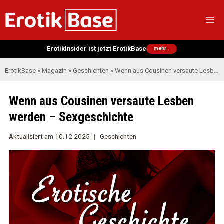
Zum
Inhalt
springen
ErotikInsider ist jetzt ErotikBase
mehr…
ErotikBase
»
Magazin
»
Geschichten
»
Wenn aus Cousinen versaute Lesben werden – Sexgeschichte
Wenn aus Cousinen versaute Lesben
werden – Sexgeschichte
Aktualisiert am
10.12.2025
Geschichten