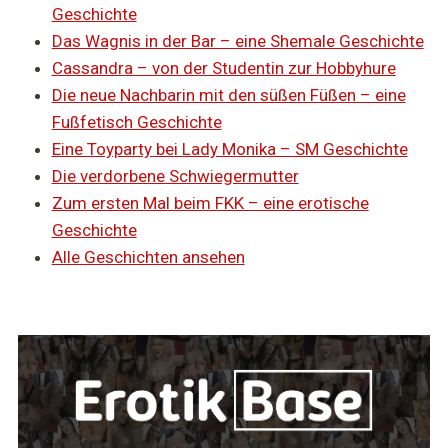
Geschichte
Das Wagnis in der Bar – eine Shemale Geschichte
Cassandra – von der Studentin zur Hobbyhure
Die neue Nachbarin mit den süßen Füßen – eine
Fußfetisch Geschichte
Eine Toyparty bei Lady Monika – SM Geschichte
Die verdorbene Schwiegermutter
Zum ersten Mal beim FKK – eine erotische
Geschichte
Alle Geschichten ansehen